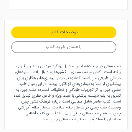
توضیحات کتاب
راهنمای خرید کتاب
طب سنتي در چند دهه اخير به دليل رويكرد مردمي رشد روزافزوني
يافته است. اكنون مردم بسياري از كشورها به دنبال يافتن شيوه‌هاي
درماني طبيعي مي‌باشند تا علاوه بر درمان بيماري‌ها، راهكاري براي
پيشگيري از ابتلا به بيماري‌هاي گوناگون بيابند. در اين ميان طب
سنتي چين بر اثر تجربيات طولاني و تحقيقات گسترده ملت چين به
تدريج به يك سيستم پزشكي با سبك ويژه و خاص نظري تبديل شده
است. كتاب حاضر شامل مطالبي است درباره فرهنگ كشور چين،
وضعيت طب چيني در ساختار نظام سلامت، ساختار نظام آموزشي
چين، مفاهيم طب سنتي چيني و ... . هدف اين كتاب آشنايي
مخاطبان با مفاهيم و ساختار طب سنتي چين است.